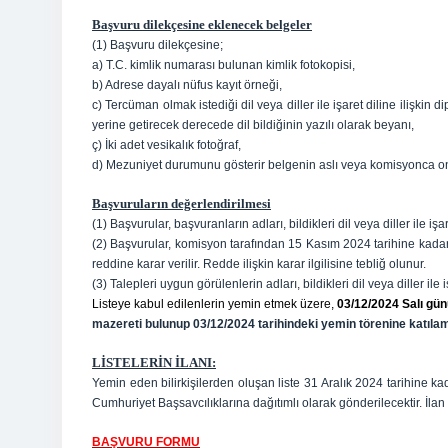
Başvuru dilekçesine eklenecek belgeler
(1) Başvuru dilekçesine;
a) T.C. kimlik numarası bulunan kimlik fotokopisi,
b) Adrese dayalı nüfus kayıt örneği,
c) Tercüman olmak istediği dil veya diller ile işaret diline ilişk
yerine getirecek derecede dil bildiğinin yazılı olarak beyanı,
ç) İki adet vesikalık fotoğraf,
d) Mezuniyet durumunu gösterir belgenin aslı veya komisyonca on
Başvuruların değerlendirilmesi
(1) Başvurular, başvuranların adları, bildikleri dil veya diller ile i
(2) Başvurular, komisyon tarafından 15 Kasım 2024 tarihine kadar 
reddine karar verilir. Redde ilişkin karar ilgilisine tebliğ olunur.
(3) Talepleri uygun görülenlerin adları, bildikleri dil veya diller ile 
Listeye kabul edilenlerin yemin etmek üzere,
03/12/2024 Salı gü
mazereti bulunup 03/12/2024 tarihindeki yemin törenine katılama
LİSTELERİN İLANI:
Yemin eden bilirkişilerden oluşan liste 31 Aralık 2024 tarihine
Cumhuriyet Başsavcılıklarına dağıtımlı olarak gönderilecektir. İla
BAŞVURU FORMU