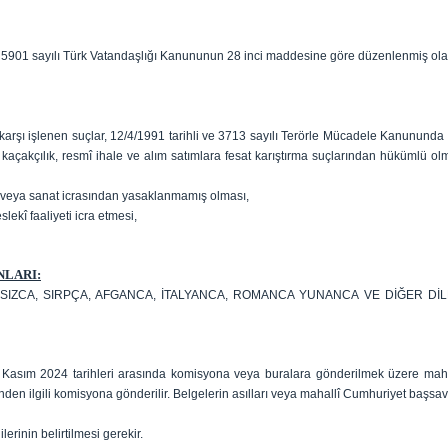
e 5901 sayılı Türk Vatandaşlığı Kanununun 28 inci maddesine göre düzenlenmiş ola
rşı işlenen suçlar, 12/4/1991 tarihli ve 3713 sayılı Terörle Mücadele Kanununda yer a
veya kaçakçılık, resmî ihale ve alım satımlara fesat karıştırma suçlarından hüküm
 veya sanat icrasından yasaklanmamış olması,
ekî faaliyeti icra etmesi,
NLARI:
SIZCA, SIRPÇA, AFGANCA, İTALYANCA, ROMANCA YUNANCA VE DİĞER DİLLE
 Kasım 2024 tarihleri arasında komisyona veya buralara gönderilmek üzere mahall
n ilgili komisyona gönderilir. Belgelerin asılları veya mahallî Cumhuriyet başsavcılık
erinin belirtilmesi gerekir.