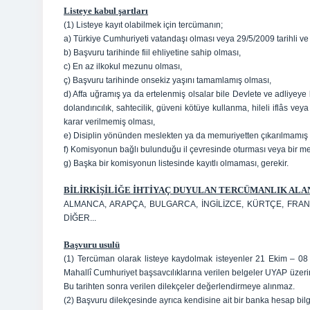
Listeye kabul şartları
(1) Listeye kayıt olabilmek için tercümanın;
a) Türkiye Cumhuriyeti vatandaşı olması
veya 29/5/2009 tarihli v
b) Başvuru tarihinde fiil ehliyetine sahip olması,
c) En az ilkokul mezunu olması,
ç) Başvuru tarihinde onsekiz yaşını tamamlamış olması,
d) Affa uğramış ya da ertelenmiş olsalar bile Devlete ve adliyeye ka
dolandırıcılık, sahtecilik, güveni kötüye kullanma, hileli iflâs 
karar verilmemiş olması,
e) Disiplin yönünden meslekten ya da memuriyetten çıkarılmamış
f) Komisyonun bağlı bulunduğu il çevresinde oturması veya bir mesl
g) Başka bir komisyonun listesinde kayıtlı olmaması, gerekir.
BİLİRKİŞİLİĞE İHTİYAÇ DUYULAN TERCÜMANLIK ALA
ALMANCA, ARAPÇA, BULGARCA, İNGİLİZCE, KÜRTÇE, FRAN
DİĞER...
Başvuru usulü
(1) Tercüman olarak listeye kaydolmak isteyenler 21 Ekim – 08
Mahallî Cumhuriyet başsavcılıklarına verilen belgeler UYAP üzerinde
Bu tarihten sonra verilen dilekçeler değerlendirmeye alınmaz.
(2) Başvuru dilekçesinde ayrıca kendisine ait bir banka hesap bilgil