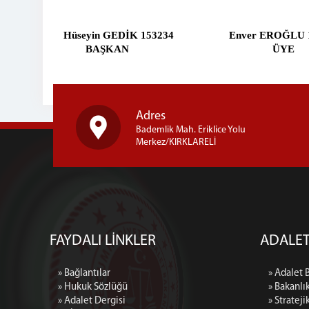
Hüseyin GEDİK 153234
Enver EROĞLU 17
BA
Ş
KAN ÜY
Adres
Bademlik Mah. Eriklice Yolu
Merkez/KIRKLARELİ
FAYDALI LİNKLER
ADALET
» Bağlantılar
» Adalet 
» Hukuk Sözlüğü
» Bakanlı
» Adalet Dergisi
» Strateji