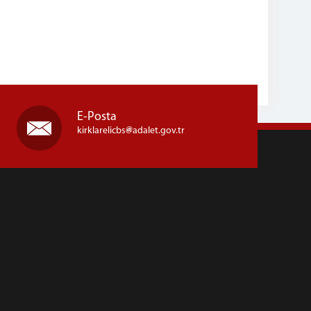
E-Posta
kirklarelicbs
adalet.gov.tr