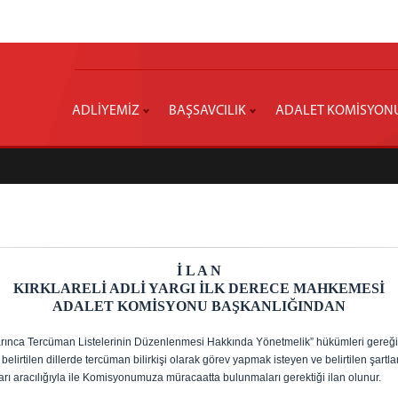
ADLİYEMİZ
BAŞSAVCILIK
ADALET KOMİSYON
İ L A N
KIRKLARELİ ADLİ YARGI İLK DERECE MAHKEMESİ
ADALET KOMİSYONU BAŞKANLIĞINDAN
rınca Tercüman Listelerinin Düzenlenmesi Hakkında Yönetmelik” hükümleri gereğ
 belirtilen dillerde tercüman bilirkişi olarak görev yapmak isteyen ve belirtilen şartla
rı aracılığıyla ile Komisyonumuza müracaatta bulunmaları gerektiği ilan olunur.