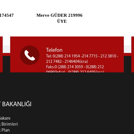
4547 Merve GÜDER 219996
E ÜYE
Telefon
Tel: 0(288) 214 1954 -214 7715 - 212 3810 -
212 7482 - 2146404(icra)
Faks:0 (288) 214 3059 - 0(288) 212
0690(İnfaz) - 0(288) 212 6405(icra)
 BAKANLIĞI
Bakanı
k Birimleri
k Plan