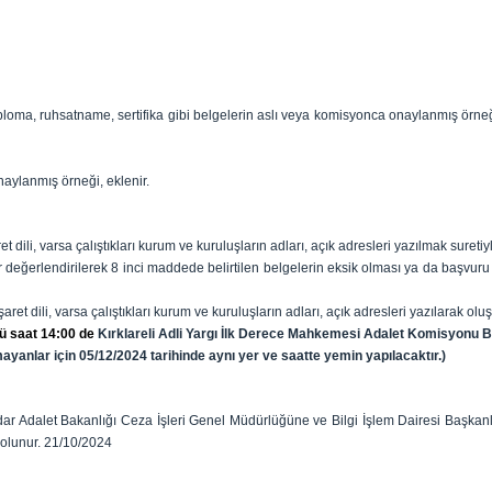
in diploma, ruhsatname, sertifika gibi belgelerin aslı veya komisyonca onaylanmış ör
aylanmış örneği, eklenir.
şaret dili, varsa çalıştıkları kurum ve kuruluşların adları, açık adresleri yazılmak suret
değerlendirilerek 8 inci maddede belirtilen belgelerin eksik olması ya da başvuru
işaret dili, varsa çalıştıkları kurum ve kuruluşların adları, açık adresleri yazılarak olu
nü saat 14:00 de
Kırklareli Adli Yargı İlk Derece Mahkemesi Adalet Komisyonu B
yanlar için 05/12/2024 tarihinde aynı yer ve saatte yemin yapılacaktır.)
 kadar Adalet Bakanlığı Ceza İşleri Genel Müdürlüğüne ve Bilgi İşlem Dairesi Başk
n olunur. 21/10/2024