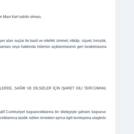
n Mavi Kart sahibi olması,
lan suçlar ile basit ve nitelikli zimmet, irtikâp, rüşvet, hırsızlık,
lü olmaması veya hakkında hükmün açıklanmasının geri bırakılmasına
RDE, SAĞIR VE DİLSİZLER İÇİN İŞARET DİLİ TERCÜMANI,
î Cumhuriyet başsavcılıklarına bir dilekçeyle şahsen başvurur.
larınca tasdik edilen örnekleri ayrıca ilgili komisyona ulaştırılır.