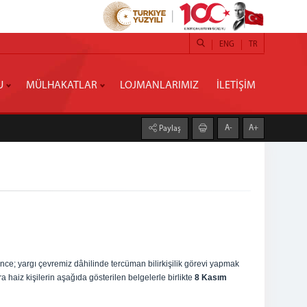
ENG
TR
U
MÜLHAKATLAR
LOJMANLARIMIZ
İLETİŞİM
A-
A+
Paylaş
ince;
yargı çevremiz dâhilinde tercüman bilirkişilik görevi yapmak
ra haiz kişilerin aşağıda gösterilen belgelerle birlikte
8 Kasım